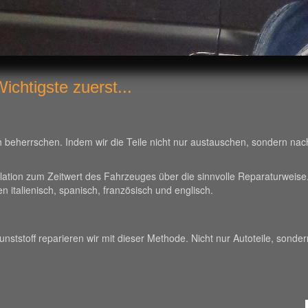
chtigste zuerst...
eherrschen. Indem wir die Teile nicht nur austauschen, sondern nach M
elation zum Zeitwert des Fahrzeuges über die sinnvolle Reparaturweis
 italienisch, spanisch, französisch und englisch.
tstoff reparieren wir mit dieser Methode. Nicht nur Autoteile, sondern