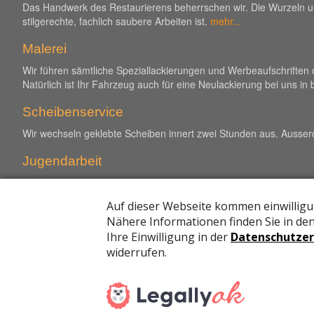
Das Handwerk des Restaurierens beherrschen wir. Die Wurzeln unse
stilgerechte, fachlich saubere Arbeiten ist.
mehr...
Malerei
Wir führen sämtliche Speziallackierungen und Werbeaufschriften 
Natürlich ist Ihr Fahrzeug auch für eine Neulackierung bei uns in
Scheibenservice
Wir wechseln geklebte Scheiben innert zwei Stunden aus. Ausser
Jugendarbeit
ist uns ein besonderes Anliegen. Wir bilden gemessen an der Grös
ihrem Leben nicht nur Positives erfahren haben. So ermöglichen w
persönlichkeitsbildende Massnahmen, indem bei Carrosserie Jutzel
Einer unserer Lehrlinge belegte im Berufswettbewerb sogar den 
Webdesign by B&A S