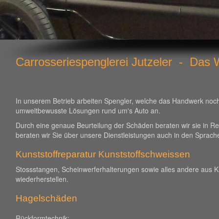
Carrosseriespenglerei Jutzeler - Das Wi
In unserem Betrieb arbeiten Spengler, welche das Handwerk noch b
umweltbewusste Lösungen rund um's Auto an.
Durch eine genaue Beurteilung der Schäden beraten wir sie in R
beraten wir Sie über unsere Dienstleistungen auch in den Sprachen
Kunststoffreparatur Kunststoffschweissen
Stossstangen, Scheinwerferhalterungen sowie alles andere aus Kuns
wiederherstellen.
Hagelschäden
Rückformtechnik: