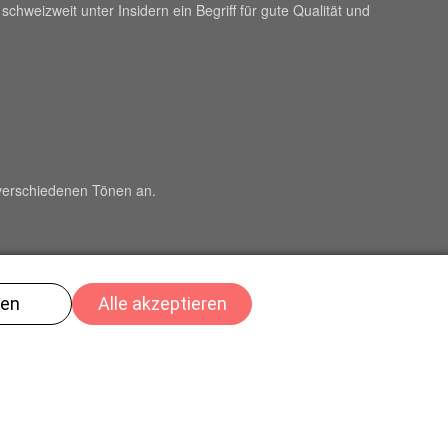
hweizweit unter Insidern ein Begriff für gute Qualität und
 verschiedenen Tönen an.
nderem sind wir auch für jene eine gute Ausbildungsstätte, die in
 nicht nur die beruflichen Aspekte sondern auch
 sämtliche Lehrlinge ihre Ausbildung abgeschlossen haben.
pressum
Login