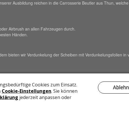
rer Ausbildung reichen in die Carrosserie Beutler aus Thun, welche sc
oder Airbrush an allen Fahrzeugen durch.
 besten Händen.
dem bieten wir Verdunkelung der Scheiben mit Verdunkelungsfolien in
se unseres Betriebes überdurchschnittlich viele Lehrlinge aus. Unter A
ir ihnen einen guten Start in ein eigenständiges Leben. Das beinhaltet
er ein familiäres Umfeld herrscht. Wir sind stolz darauf, dass bisher
1. Rang!
ERVICES
Home
Kontakt
Datenschutz
Im